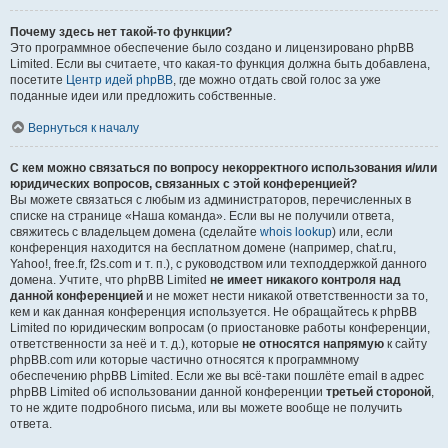
Почему здесь нет такой-то функции?
Это программное обеспечение было создано и лицензировано phpBB
Limited. Если вы считаете, что какая-то функция должна быть добавлена,
посетите
Центр идей phpBB
, где можно отдать свой голос за уже
поданные идеи или предложить собственные.
Вернуться к началу
С кем можно связаться по вопросу некорректного использования и/или
юридических вопросов, связанных с этой конференцией?
Вы можете связаться с любым из администраторов, перечисленных в
списке на странице «Наша команда». Если вы не получили ответа,
свяжитесь с владельцем домена (сделайте
whois lookup
) или, если
конференция находится на бесплатном домене (например, chat.ru,
Yahoo!, free.fr, f2s.com и т. п.), с руководством или техподдержкой данного
домена. Учтите, что phpBB Limited
не имеет никакого контроля над
данной конференцией
и не может нести никакой ответственности за то,
кем и как данная конференция используется. Не обращайтесь к phpBB
Limited по юридическим вопросам (о приостановке работы конференции,
ответственности за неё и т. д.), которые
не относятся напрямую
к сайту
phpBB.com или которые частично относятся к программному
обеспечению phpBB Limited. Если же вы всё-таки пошлёте email в адрес
phpBB Limited об использовании данной конференции
третьей стороной
,
то не ждите подробного письма, или вы можете вообще не получить
ответа.