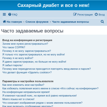
Сахарный диабет и все о нем!
FAQ
Регистрация
Вход
П
На главную
Список форумов
Часто задаваемые вопросы
о
Часто задаваемые вопросы
и
с
Вход на конференцию и регистрация
Зачем мне нужно регистрироваться?
к
Что такое COPPA?
Почему я не могу зарегистрироваться?
Я только что зарегистрировался, но не могу войти!
Почему я не могу войти?
Я давно зарегистрирован, но больше не могу войти!
Я забыл пароль!
Почему мне периодически приходится повторять ввод имени и пароля?
Что делает функция «Удалить cookies»?
Параметры и настройки пользователя
Как мне изменить мои настройки?
Как избежать появления моего имени в списке «Кто сейчас на конференции»?
На конференции неправильное время!
Я изменил часовой пояс, но время всё равно неправильное!
Моего языка нет в списке!
Что означают изображения рядом с моим именем пользователя?
Как мне включить отображение аватары?