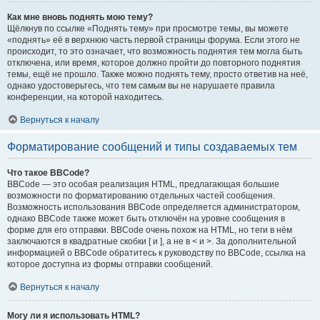
Как мне вновь поднять мою тему?
Щёлкнув по ссылке «Поднять тему» при просмотре темы, вы можете
«поднять» её в верхнюю часть первой страницы форума. Если этого не
происходит, то это означает, что возможность поднятия тем могла быть
отключена, или время, которое должно пройти до повторного поднятия
темы, ещё не прошло. Также можно поднять тему, просто ответив на неё,
однако удостоверьтесь, что тем самым вы не нарушаете правила
конференции, на которой находитесь.
Вернуться к началу
Форматирование сообщений и типы создаваемых тем
Что такое BBCode?
BBCode — это особая реализация HTML, предлагающая большие
возможности по форматированию отдельных частей сообщения.
Возможность использования BBCode определяется администратором,
однако BBCode также может быть отключён на уровне сообщения в
форме для его отправки. BBCode очень похож на HTML, но теги в нём
заключаются в квадратные скобки [ и ], а не в < и >. За дополнительной
информацией о BBCode обратитесь к руководству по BBCode, ссылка на
которое доступна из формы отправки сообщений.
Вернуться к началу
Могу ли я использовать HTML?