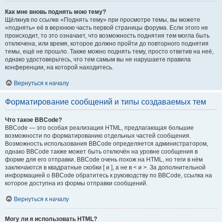
Как мне вновь поднять мою тему?
Щёлкнув по ссылке «Поднять тему» при просмотре темы, вы можете
«поднять» её в верхнюю часть первой страницы форума. Если этого не
происходит, то это означает, что возможность поднятия тем могла быть
отключена, или время, которое должно пройти до повторного поднятия
темы, ещё не прошло. Также можно поднять тему, просто ответив на неё,
однако удостоверьтесь, что тем самым вы не нарушаете правила
конференции, на которой находитесь.
Вернуться к началу
Форматирование сообщений и типы создаваемых тем
Что такое BBCode?
BBCode — это особая реализация HTML, предлагающая большие
возможности по форматированию отдельных частей сообщения.
Возможность использования BBCode определяется администратором,
однако BBCode также может быть отключён на уровне сообщения в
форме для его отправки. BBCode очень похож на HTML, но теги в нём
заключаются в квадратные скобки [ и ], а не в < и >. За дополнительной
информацией о BBCode обратитесь к руководству по BBCode, ссылка на
которое доступна из формы отправки сообщений.
Вернуться к началу
Могу ли я использовать HTML?