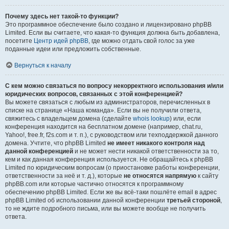
Почему здесь нет такой-то функции?
Это программное обеспечение было создано и лицензировано phpBB
Limited. Если вы считаете, что какая-то функция должна быть добавлена,
посетите
Центр идей phpBB
, где можно отдать свой голос за уже
поданные идеи или предложить собственные.
Вернуться к началу
С кем можно связаться по вопросу некорректного использования и/или
юридических вопросов, связанных с этой конференцией?
Вы можете связаться с любым из администраторов, перечисленных в
списке на странице «Наша команда». Если вы не получили ответа,
свяжитесь с владельцем домена (сделайте
whois lookup
) или, если
конференция находится на бесплатном домене (например, chat.ru,
Yahoo!, free.fr, f2s.com и т. п.), с руководством или техподдержкой данного
домена. Учтите, что phpBB Limited
не имеет никакого контроля над
данной конференцией
и не может нести никакой ответственности за то,
кем и как данная конференция используется. Не обращайтесь к phpBB
Limited по юридическим вопросам (о приостановке работы конференции,
ответственности за неё и т. д.), которые
не относятся напрямую
к сайту
phpBB.com или которые частично относятся к программному
обеспечению phpBB Limited. Если же вы всё-таки пошлёте email в адрес
phpBB Limited об использовании данной конференции
третьей стороной
,
то не ждите подробного письма, или вы можете вообще не получить
ответа.