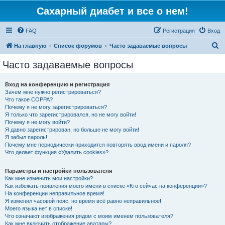
Сахарный диабет и все о нем!
FAQ
Регистрация
Вход
П
На главную
Список форумов
Часто задаваемые вопросы
о
Часто задаваемые вопросы
и
с
Вход на конференцию и регистрация
Зачем мне нужно регистрироваться?
к
Что такое COPPA?
Почему я не могу зарегистрироваться?
Я только что зарегистрировался, но не могу войти!
Почему я не могу войти?
Я давно зарегистрирован, но больше не могу войти!
Я забыл пароль!
Почему мне периодически приходится повторять ввод имени и пароля?
Что делает функция «Удалить cookies»?
Параметры и настройки пользователя
Как мне изменить мои настройки?
Как избежать появления моего имени в списке «Кто сейчас на конференции»?
На конференции неправильное время!
Я изменил часовой пояс, но время всё равно неправильное!
Моего языка нет в списке!
Что означают изображения рядом с моим именем пользователя?
Как мне включить отображение аватары?