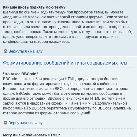
Как мне вновь поднять мою тему?
Щёлкнув по ссылке «Поднять тему» при просмотре темы, вы можете
«поднять» её в верхнюю часть первой страницы форума. Если этого не
происходит, то это означает, что возможность поднятия тем могла быть
отключена, или время, которое должно пройти до повторного поднятия
темы, ещё не прошло. Также можно поднять тему, просто ответив на неё,
однако удостоверьтесь, что тем самым вы не нарушаете правила
конференции, на которой находитесь.
Вернуться к началу
Форматирование сообщений и типы создаваемых тем
Что такое BBCode?
BBCode — это особая реализация HTML, предлагающая большие
возможности по форматированию отдельных частей сообщения.
Возможность использования BBCode определяется администратором,
однако BBCode также может быть отключён на уровне сообщения в
форме для его отправки. BBCode очень похож на HTML, но теги в нём
заключаются в квадратные скобки [ и ], а не в < и >. За дополнительной
информацией о BBCode обратитесь к руководству по BBCode, ссылка на
которое доступна из формы отправки сообщений.
Вернуться к началу
Могу ли я использовать HTML?