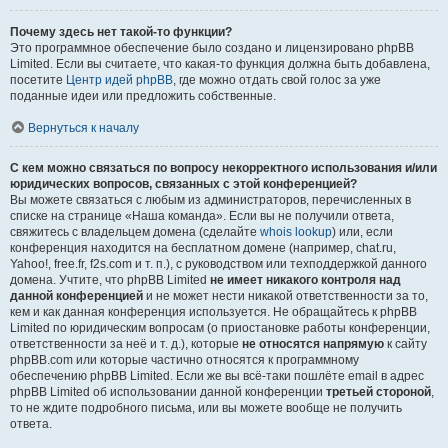
Почему здесь нет такой-то функции?
Это программное обеспечение было создано и лицензировано phpBB
Limited. Если вы считаете, что какая-то функция должна быть добавлена,
посетите
Центр идей phpBB
, где можно отдать свой голос за уже
поданные идеи или предложить собственные.
Вернуться к началу
С кем можно связаться по вопросу некорректного использования и/или
юридических вопросов, связанных с этой конференцией?
Вы можете связаться с любым из администраторов, перечисленных в
списке на странице «Наша команда». Если вы не получили ответа,
свяжитесь с владельцем домена (сделайте
whois lookup
) или, если
конференция находится на бесплатном домене (например, chat.ru,
Yahoo!, free.fr, f2s.com и т. п.), с руководством или техподдержкой данного
домена. Учтите, что phpBB Limited
не имеет никакого контроля над
данной конференцией
и не может нести никакой ответственности за то,
кем и как данная конференция используется. Не обращайтесь к phpBB
Limited по юридическим вопросам (о приостановке работы конференции,
ответственности за неё и т. д.), которые
не относятся напрямую
к сайту
phpBB.com или которые частично относятся к программному
обеспечению phpBB Limited. Если же вы всё-таки пошлёте email в адрес
phpBB Limited об использовании данной конференции
третьей стороной
,
то не ждите подробного письма, или вы можете вообще не получить
ответа.