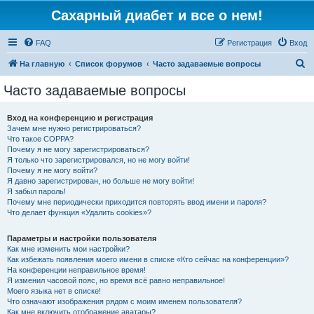
Сахарный диабет и все о нем!
FAQ
Регистрация
Вход
П
На главную
Список форумов
Часто задаваемые вопросы
о
Часто задаваемые вопросы
и
с
Вход на конференцию и регистрация
Зачем мне нужно регистрироваться?
к
Что такое COPPA?
Почему я не могу зарегистрироваться?
Я только что зарегистрировался, но не могу войти!
Почему я не могу войти?
Я давно зарегистрирован, но больше не могу войти!
Я забыл пароль!
Почему мне периодически приходится повторять ввод имени и пароля?
Что делает функция «Удалить cookies»?
Параметры и настройки пользователя
Как мне изменить мои настройки?
Как избежать появления моего имени в списке «Кто сейчас на конференции»?
На конференции неправильное время!
Я изменил часовой пояс, но время всё равно неправильное!
Моего языка нет в списке!
Что означают изображения рядом с моим именем пользователя?
Как мне включить отображение аватары?