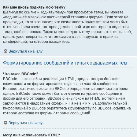
Как мне вновь поднять мою тему?
Щёлкнув по ссылке «Поднять тему» при просмотре темы, вы можете
«поднять» её в верхнюю часть первой страницы форума. Если этого не
происходит, то это означает, что возможность поднятия тем могла быть
отключена, или время, которое должно пройти до повторного поднятия
темы, ещё не прошло. Также можно поднять тему, просто ответив на неё,
однако удостоверьтесь, что тем самым вы не нарушаете правила
конференции, на которой находитесь.
Вернуться к началу
Форматирование сообщений и типы создаваемых тем
Что такое BBCode?
BBCode — это особая реализация HTML, предлагающая большие
возможности по форматированию отдельных частей сообщения.
Возможность использования BBCode определяется администратором,
однако BBCode также может быть отключён на уровне сообщения в
форме для его отправки. BBCode очень похож на HTML, но теги в нём
заключаются в квадратные скобки [ и ], а не в < и >. За дополнительной
информацией о BBCode обратитесь к руководству по BBCode, ссылка на
которое доступна из формы отправки сообщений.
Вернуться к началу
Могу ли я использовать HTML?