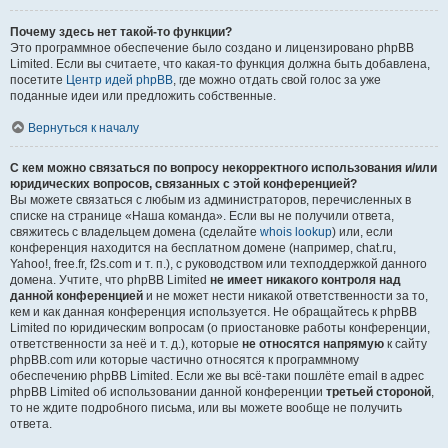
Почему здесь нет такой-то функции?
Это программное обеспечение было создано и лицензировано phpBB
Limited. Если вы считаете, что какая-то функция должна быть добавлена,
посетите
Центр идей phpBB
, где можно отдать свой голос за уже
поданные идеи или предложить собственные.
Вернуться к началу
С кем можно связаться по вопросу некорректного использования и/или
юридических вопросов, связанных с этой конференцией?
Вы можете связаться с любым из администраторов, перечисленных в
списке на странице «Наша команда». Если вы не получили ответа,
свяжитесь с владельцем домена (сделайте
whois lookup
) или, если
конференция находится на бесплатном домене (например, chat.ru,
Yahoo!, free.fr, f2s.com и т. п.), с руководством или техподдержкой данного
домена. Учтите, что phpBB Limited
не имеет никакого контроля над
данной конференцией
и не может нести никакой ответственности за то,
кем и как данная конференция используется. Не обращайтесь к phpBB
Limited по юридическим вопросам (о приостановке работы конференции,
ответственности за неё и т. д.), которые
не относятся напрямую
к сайту
phpBB.com или которые частично относятся к программному
обеспечению phpBB Limited. Если же вы всё-таки пошлёте email в адрес
phpBB Limited об использовании данной конференции
третьей стороной
,
то не ждите подробного письма, или вы можете вообще не получить
ответа.