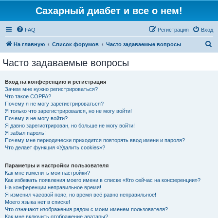
Сахарный диабет и все о нем!
FAQ
Регистрация
Вход
П
На главную
Список форумов
Часто задаваемые вопросы
о
Часто задаваемые вопросы
и
с
Вход на конференцию и регистрация
Зачем мне нужно регистрироваться?
к
Что такое COPPA?
Почему я не могу зарегистрироваться?
Я только что зарегистрировался, но не могу войти!
Почему я не могу войти?
Я давно зарегистрирован, но больше не могу войти!
Я забыл пароль!
Почему мне периодически приходится повторять ввод имени и пароля?
Что делает функция «Удалить cookies»?
Параметры и настройки пользователя
Как мне изменить мои настройки?
Как избежать появления моего имени в списке «Кто сейчас на конференции»?
На конференции неправильное время!
Я изменил часовой пояс, но время всё равно неправильное!
Моего языка нет в списке!
Что означают изображения рядом с моим именем пользователя?
Как мне включить отображение аватары?