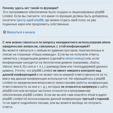
Почему здесь нет такой-то функции?
Это программное обеспечение было создано и лицензировано phpBB
Limited. Если вы считаете, что какая-то функция должна быть добавлена,
посетите
Центр идей phpBB
, где можно отдать свой голос за уже
поданные идеи или предложить собственные.
Вернуться к началу
С кем можно связаться по вопросу некорректного использования и/или
юридических вопросов, связанных с этой конференцией?
Вы можете связаться с любым из администраторов, перечисленных в
списке на странице «Наша команда». Если вы не получили ответа,
свяжитесь с владельцем домена (сделайте
whois lookup
) или, если
конференция находится на бесплатном домене (например, chat.ru,
Yahoo!, free.fr, f2s.com и т. п.), с руководством или техподдержкой данного
домена. Учтите, что phpBB Limited
не имеет никакого контроля над
данной конференцией
и не может нести никакой ответственности за то,
кем и как данная конференция используется. Не обращайтесь к phpBB
Limited по юридическим вопросам (о приостановке работы конференции,
ответственности за неё и т. д.), которые
не относятся напрямую
к сайту
phpBB.com или которые частично относятся к программному
обеспечению phpBB Limited. Если же вы всё-таки пошлёте email в адрес
phpBB Limited об использовании данной конференции
третьей стороной
,
то не ждите подробного письма, или вы можете вообще не получить
ответа.