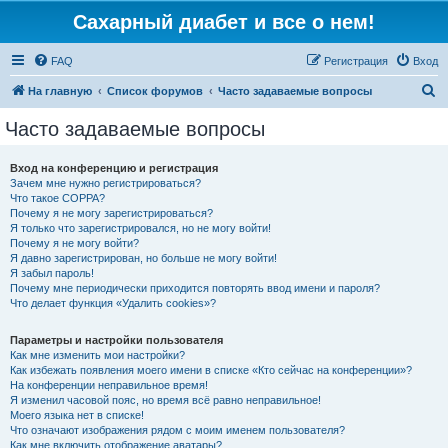
Сахарный диабет и все о нем!
FAQ
Регистрация
Вход
П
На главную
Список форумов
Часто задаваемые вопросы
о
Часто задаваемые вопросы
и
с
Вход на конференцию и регистрация
Зачем мне нужно регистрироваться?
к
Что такое COPPA?
Почему я не могу зарегистрироваться?
Я только что зарегистрировался, но не могу войти!
Почему я не могу войти?
Я давно зарегистрирован, но больше не могу войти!
Я забыл пароль!
Почему мне периодически приходится повторять ввод имени и пароля?
Что делает функция «Удалить cookies»?
Параметры и настройки пользователя
Как мне изменить мои настройки?
Как избежать появления моего имени в списке «Кто сейчас на конференции»?
На конференции неправильное время!
Я изменил часовой пояс, но время всё равно неправильное!
Моего языка нет в списке!
Что означают изображения рядом с моим именем пользователя?
Как мне включить отображение аватары?