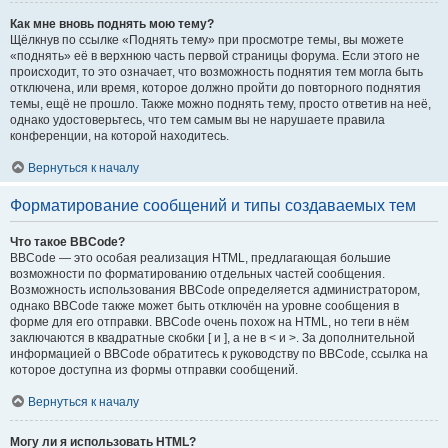
Как мне вновь поднять мою тему?
Щёлкнув по ссылке «Поднять тему» при просмотре темы, вы можете
«поднять» её в верхнюю часть первой страницы форума. Если этого не
происходит, то это означает, что возможность поднятия тем могла быть
отключена, или время, которое должно пройти до повторного поднятия
темы, ещё не прошло. Также можно поднять тему, просто ответив на неё,
однако удостоверьтесь, что тем самым вы не нарушаете правила
конференции, на которой находитесь.
Вернуться к началу
Форматирование сообщений и типы создаваемых тем
Что такое BBCode?
BBCode — это особая реализация HTML, предлагающая большие
возможности по форматированию отдельных частей сообщения.
Возможность использования BBCode определяется администратором,
однако BBCode также может быть отключён на уровне сообщения в
форме для его отправки. BBCode очень похож на HTML, но теги в нём
заключаются в квадратные скобки [ и ], а не в < и >. За дополнительной
информацией о BBCode обратитесь к руководству по BBCode, ссылка на
которое доступна из формы отправки сообщений.
Вернуться к началу
Могу ли я использовать HTML?