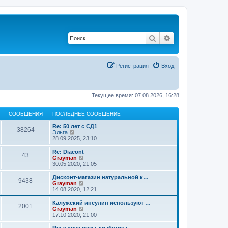
Поиск
Расширенный по
Регистрация
Вход
Текущее время: 07.08.2026, 16:28
СООБЩЕНИЯ
ПОСЛЕДНЕЕ СООБЩЕНИЕ
Re: 50 лет с СД1
38264
П
Эльга
е
28.09.2025, 23:10
р
е
Re: Diacont
43
й
П
Grayman
т
е
30.05.2020, 21:05
и
р
к
е
Дисконт-магазин натуральной к…
9438
п
й
П
Grayman
о
т
е
14.08.2020, 12:21
с
и
р
л
к
е
Калужский инсулин используют …
е
2001
п
й
П
Grayman
д
о
т
е
17.10.2020, 21:00
н
с
и
р
е
л
к
е