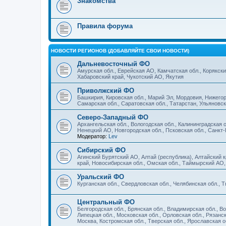
Знакомства
Правила форума
НОВОСТИ РЕГИОНОВ (ДОБАВЛЯЙТЕ СВОИ НОВОСТИ)
Дальневосточный ФО
Амурская обл., Еврейская АО, Камчатская обл., Корякски
Хабаровский край, Чукотский АО, Якутия
Приволжский ФО
Башкирия, Кировская обл., Марий Эл, Мордовия, Нижегоро
Самарская обл., Саратовская обл., Татарстан, Ульяновс
Северо-Западный ФО
Архангельская обл., Вологодская обл., Калининградская о
Ненецкий АО, Новгородская обл., Псковская обл., Санкт
Модератор:
Lev
Сибирский ФО
Агинский Бурятский АО, Алтай (республика), Алтайский к
край, Новосибирская обл., Омская обл., Таймырский АО,
Уральский ФО
Курганская обл., Свердловская обл., Челябинская обл.,
Центральный ФО
Белгородская обл., Брянская обл., Владимирская обл., Во
Липецкая обл., Московская обл., Орловская обл., Рязанс
Москва, Костромская обл., Тверская обл., Ярославская о