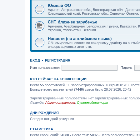
Южный ФО
Адыгея, Астраханская обл., Волгоградская обл., Дагест
Краснодарский край, Ростовская обл., Северная Осетия,
СНГ, ближнее зарубежье
Армения, Азербайджан, Белоруссия, Грузия, Казахстан, К
Украина, Узбекистан, Эстония
Новости (на английском языке)
Общемировые новости по сахарному диабету на английс
информационных агентств.
ВХОД
•
РЕГИСТРАЦИЯ
Имя пользователя:
Пароль:
КТО СЕЙЧАС НА КОНФЕРЕНЦИИ
Всего
55
посетителей :: 0 зарегистрированных, 0 скрытых и 55 гост
Больше всего посетителей (
7446
) здесь было 28.07.2026, 20:42
Зарегистрированные пользователи: нет зарегистрированных польз
Легенда:
Администраторы
,
Супермодераторы
ДНИ РОЖДЕНИЯ
Сегодня нет дней рождения.
СТАТИСТИКА
Всего сообщений:
51080
• Всего тем:
5092
• Всего пользователей:
31