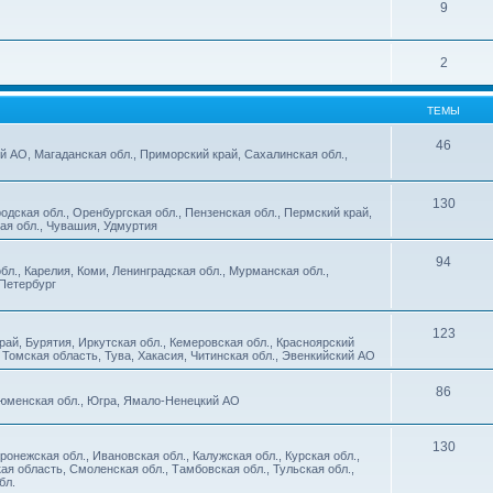
9
2
ТЕМЫ
46
й АО, Магаданская обл., Приморский край, Сахалинская обл.,
130
дская обл., Оренбургская обл., Пензенская обл., Пермский край,
кая обл., Чувашия, Удмуртия
94
бл., Карелия, Коми, Ленинградская обл., Мурманская обл.,
-Петербург
123
рай, Бурятия, Иркутская обл., Кемеровская обл., Красноярский
 Томская область, Тува, Хакасия, Читинская обл., Эвенкийский АО
86
 Тюменская обл., Югра, Ямало-Ненецкий АО
130
ронежская обл., Ивановская обл., Калужская обл., Курская обл.,
кая область, Смоленская обл., Тамбовская обл., Тульская обл.,
бл.