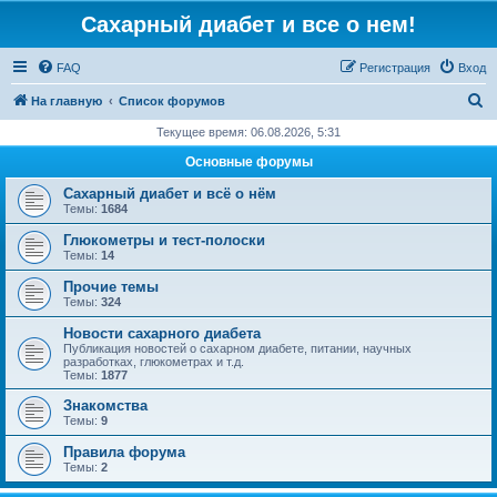
Сахарный диабет и все о нем!
FAQ
Регистрация
Вход
П
На главную
Список форумов
о
Текущее время: 06.08.2026, 5:31
и
Основные форумы
с
Сахарный диабет и всё о нём
к
Темы:
1684
Глюкометры и тест-полоски
Темы:
14
Прочие темы
Темы:
324
Новости сахарного диабета
Публикация новостей о сахарном диабете, питании, научных
разработках, глюкометрах и т.д.
Темы:
1877
Знакомства
Темы:
9
Правила форума
Темы:
2