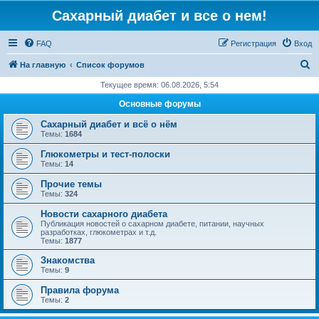
Сахарный диабет и все о нем!
FAQ
Регистрация
Вход
П
На главную
Список форумов
о
Текущее время: 06.08.2026, 5:54
и
Основные форумы
с
Сахарный диабет и всё о нём
к
Темы:
1684
Глюкометры и тест-полоски
Темы:
14
Прочие темы
Темы:
324
Новости сахарного диабета
Публикация новостей о сахарном диабете, питании, научных
разработках, глюкометрах и т.д.
Темы:
1877
Знакомства
Темы:
9
Правила форума
Темы:
2