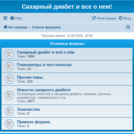
Сахарный диабет и все о нем!
FAQ
Регистрация
Вход
П
На главную
Список форумов
о
Текущее время: 10.08.2026, 10:56
и
Основные форумы
с
Сахарный диабет и всё о нём
к
Темы:
1684
Глюкометры и тест-полоски
Темы:
14
Прочие темы
Темы:
324
Новости сахарного диабета
Публикация новостей о сахарном диабете, питании, научных
разработках, глюкометрах и т.д.
Темы:
1877
Знакомства
Темы:
9
Правила форума
Темы:
2