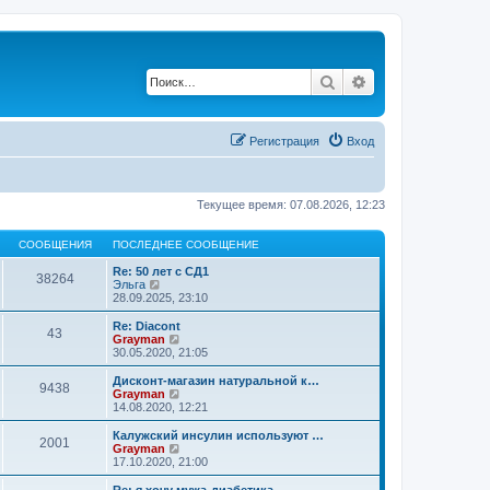
Поиск
Расширенный по
Регистрация
Вход
Текущее время: 07.08.2026, 12:23
СООБЩЕНИЯ
ПОСЛЕДНЕЕ СООБЩЕНИЕ
Re: 50 лет с СД1
38264
П
Эльга
е
28.09.2025, 23:10
р
е
Re: Diacont
43
й
П
Grayman
т
е
30.05.2020, 21:05
и
р
к
е
Дисконт-магазин натуральной к…
9438
п
й
П
Grayman
о
т
е
14.08.2020, 12:21
с
и
р
л
к
е
Калужский инсулин используют …
е
2001
п
й
П
Grayman
д
о
т
е
17.10.2020, 21:00
н
с
и
р
е
л
к
е