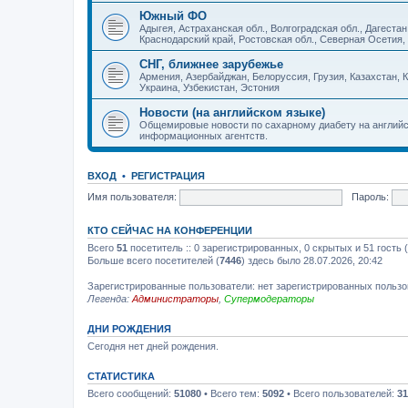
Южный ФО
Адыгея, Астраханская обл., Волгоградская обл., Дагест
Краснодарский край, Ростовская обл., Северная Осетия,
СНГ, ближнее зарубежье
Армения, Азербайджан, Белоруссия, Грузия, Казахстан, К
Украина, Узбекистан, Эстония
Новости (на английском языке)
Общемировые новости по сахарному диабету на английс
информационных агентств.
ВХОД
•
РЕГИСТРАЦИЯ
Имя пользователя:
Пароль:
КТО СЕЙЧАС НА КОНФЕРЕНЦИИ
Всего
51
посетитель :: 0 зарегистрированных, 0 скрытых и 51 гость
Больше всего посетителей (
7446
) здесь было 28.07.2026, 20:42
Зарегистрированные пользователи: нет зарегистрированных польз
Легенда:
Администраторы
,
Супермодераторы
ДНИ РОЖДЕНИЯ
Сегодня нет дней рождения.
СТАТИСТИКА
Всего сообщений:
51080
• Всего тем:
5092
• Всего пользователей:
31