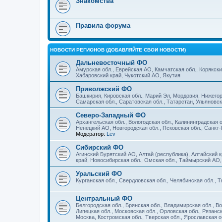
Знакомства
Правила форума
НОВОСТИ РЕГИОНОВ (ДОБАВЛЯЙТЕ СВОИ НОВОСТИ)
Дальневосточный ФО
Амурская обл., Еврейская АО, Камчатская обл., Корякски
Хабаровский край, Чукотский АО, Якутия
Приволжский ФО
Башкирия, Кировская обл., Марий Эл, Мордовия, Нижегоро
Самарская обл., Саратовская обл., Татарстан, Ульяновс
Северо-Западный ФО
Архангельская обл., Вологодская обл., Калининградская о
Ненецкий АО, Новгородская обл., Псковская обл., Санкт
Модератор:
Lev
Сибирский ФО
Агинский Бурятский АО, Алтай (республика), Алтайский к
край, Новосибирская обл., Омская обл., Таймырский АО,
Уральский ФО
Курганская обл., Свердловская обл., Челябинская обл.,
Центральный ФО
Белгородская обл., Брянская обл., Владимирская обл., Во
Липецкая обл., Московская обл., Орловская обл., Рязанс
Москва, Костромская обл., Тверская обл., Ярославская о