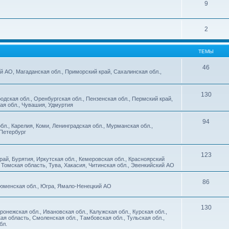
9
2
ТЕМЫ
46
й АО, Магаданская обл., Приморский край, Сахалинская обл.,
130
дская обл., Оренбургская обл., Пензенская обл., Пермский край,
кая обл., Чувашия, Удмуртия
94
бл., Карелия, Коми, Ленинградская обл., Мурманская обл.,
-Петербург
123
рай, Бурятия, Иркутская обл., Кемеровская обл., Красноярский
 Томская область, Тува, Хакасия, Читинская обл., Эвенкийский АО
86
 Тюменская обл., Югра, Ямало-Ненецкий АО
130
ронежская обл., Ивановская обл., Калужская обл., Курская обл.,
кая область, Смоленская обл., Тамбовская обл., Тульская обл.,
бл.