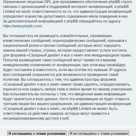
Ограничения лицензии GPL для программного обеспечения phpBB строго
связаны с организацией и поддержкой интернет-конференций, и phpBB
Limited не несёт ответственности за то, что администрация конференций
определяет в качестве допустимого содержания и/или поведения в них.
За дополнительной информацией о phpBB обращайтесь по адресу
https://www.phpbb.com/
.
Вы соглашаетесь не размещать оскорбительных, угрожающих,
клеветнических сообщений, порнографических сообщений, призывов к
национальной розни и прочих сообщений, которые могут нарушить
законы вашей страны, страны, которая предоставляет услуги хостинга
для форумов «Сахарный диабет и все о нем!» или международное право.
Попытки размещения таких сообщений могут привести к вашему
немедленному отключению от конференции, при этом ваш провайдер
будет поставлен в известность, если мы сочтём это нужным. IP-адреса
всех сообщений сохраняются для возможности проведения такой
политики. Вы соглашаетесь с тем, что администраторы форумов
«Сахарный диабет и все о нем!» имеют право удалить, отредактировать,
перенести или закрыть любую тему в любое время по своему усмотрению.
Как пользователь вы согласны с тем, что введённая вами информация
будет храниться в базе данных. Хотя эта информация не будет открыта
третьим лицам без вашего разрешения, ни администрация конференции
«Сахарный диабет и все о нем!», ни phpBB Limited не может быть
ответственна за действия хакеров, которые могут привести к
несанкционированному доступу к ней.