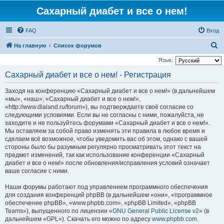
Сахарный диабет и все о нем!
FAQ
Вход
П
На главную
Список форумов
о
Язык:
и
Сахарный диабет и все о нем! - Регистрация
с
Заходя на конференцию «Сахарный диабет и все о нем!» (в дальнейшем
к
«мы», «наш», «Сахарный диабет и все о нем!»,
«http://www.dialand.ru/forum»), вы подтверждаете своё согласие со
следующими условиями. Если вы не согласны с ними, пожалуйста, не
заходите и не пользуйтесь форумами «Сахарный диабет и все о нем!».
Мы оставляем за собой право изменять эти правила в любое время и
сделаем всё возможное, чтобы уведомить вас об этом, однако с вашей
стороны было бы разумным регулярно просматривать этот текст на
предмет изменений, так как использование конференции «Сахарный
диабет и все о нем!» после обновления/исправления условий означает
ваше согласие с ними.
Наши форумы работают под управлением программного обеспечения
для создания конференций phpBB (в дальнейшем «они», «программное
обеспечение phpBB», «www.phpbb.com», «phpBB Limited», «phpBB
Teams»), выпущенного по лицензии «
GNU General Public License v2
» (в
дальнейшем «GPL»). Скачать его можно по адресу
www.phpbb.com
.