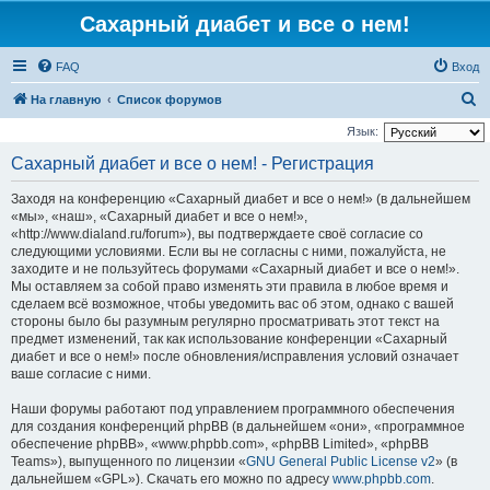
Сахарный диабет и все о нем!
FAQ
Вход
П
На главную
Список форумов
о
Язык:
и
Сахарный диабет и все о нем! - Регистрация
с
Заходя на конференцию «Сахарный диабет и все о нем!» (в дальнейшем
к
«мы», «наш», «Сахарный диабет и все о нем!»,
«http://www.dialand.ru/forum»), вы подтверждаете своё согласие со
следующими условиями. Если вы не согласны с ними, пожалуйста, не
заходите и не пользуйтесь форумами «Сахарный диабет и все о нем!».
Мы оставляем за собой право изменять эти правила в любое время и
сделаем всё возможное, чтобы уведомить вас об этом, однако с вашей
стороны было бы разумным регулярно просматривать этот текст на
предмет изменений, так как использование конференции «Сахарный
диабет и все о нем!» после обновления/исправления условий означает
ваше согласие с ними.
Наши форумы работают под управлением программного обеспечения
для создания конференций phpBB (в дальнейшем «они», «программное
обеспечение phpBB», «www.phpbb.com», «phpBB Limited», «phpBB
Teams»), выпущенного по лицензии «
GNU General Public License v2
» (в
дальнейшем «GPL»). Скачать его можно по адресу
www.phpbb.com
.