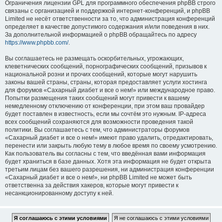
Ограничения лицензии GPL для программного обеспечения phpBB строго
связаны с организацией и поддержкой интернет-конференций, и phpBB
Limited не несёт ответственности за то, что администрация конференций
определяет в качестве допустимого содержания и/или поведения в них.
За дополнительной информацией о phpBB обращайтесь по адресу
https://www.phpbb.com/
.
Вы соглашаетесь не размещать оскорбительных, угрожающих,
клеветнических сообщений, порнографических сообщений, призывов к
национальной розни и прочих сообщений, которые могут нарушить
законы вашей страны, страны, которая предоставляет услуги хостинга
для форумов «Сахарный диабет и все о нем!» или международное право.
Попытки размещения таких сообщений могут привести к вашему
немедленному отключению от конференции, при этом ваш провайдер
будет поставлен в известность, если мы сочтём это нужным. IP-адреса
всех сообщений сохраняются для возможности проведения такой
политики. Вы соглашаетесь с тем, что администраторы форумов
«Сахарный диабет и все о нем!» имеют право удалить, отредактировать,
перенести или закрыть любую тему в любое время по своему усмотрению.
Как пользователь вы согласны с тем, что введённая вами информация
будет храниться в базе данных. Хотя эта информация не будет открыта
третьим лицам без вашего разрешения, ни администрация конференции
«Сахарный диабет и все о нем!», ни phpBB Limited не может быть
ответственна за действия хакеров, которые могут привести к
несанкционированному доступу к ней.