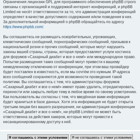
Ограничения лицензии GPL для программного обеспечения phpBB строго
связаны с организацией и поддержкой интернет-конференций, и phpBB
Limited не несёт ответственности за то, что администрация конференций
определяет в качестве допустимого содержания и/или поведения в них.
За дополнительной информацией о phpBB обращайтесь по адресу
https://www.phpbb.com/
.
Вы соглашаетесь не размещать оскорбительных, угрожающих,
клеветнических сообщений, порнографических сообщений, призывов к
национальной розни и прочих сообщений, которые могут нарушить
законы вашей страны, страны, которая предоставляет услуги хостинга
для форумов «Сахарный диабет и все о нем!» или международное право.
Попытки размещения таких сообщений могут привести к вашему
немедленному отключению от конференции, при этом ваш провайдер
будет поставлен в известность, если мы сочтём это нужным. IP-адреса
всех сообщений сохраняются для возможности проведения такой
политики. Вы соглашаетесь с тем, что администраторы форумов
«Сахарный диабет и все о нем!» имеют право удалить, отредактировать,
перенести или закрыть любую тему в любое время по своему усмотрению.
Как пользователь вы согласны с тем, что введённая вами информация
будет храниться в базе данных. Хотя эта информация не будет открыта
третьим лицам без вашего разрешения, ни администрация конференции
«Сахарный диабет и все о нем!», ни phpBB Limited не может быть
ответственна за действия хакеров, которые могут привести к
несанкционированному доступу к ней.