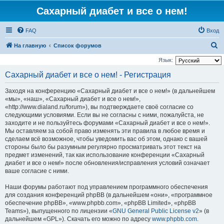
Сахарный диабет и все о нем!
FAQ
Вход
П
На главную
Список форумов
о
Язык:
и
Сахарный диабет и все о нем! - Регистрация
с
Заходя на конференцию «Сахарный диабет и все о нем!» (в дальнейшем
к
«мы», «наш», «Сахарный диабет и все о нем!»,
«http://www.dialand.ru/forum»), вы подтверждаете своё согласие со
следующими условиями. Если вы не согласны с ними, пожалуйста, не
заходите и не пользуйтесь форумами «Сахарный диабет и все о нем!».
Мы оставляем за собой право изменять эти правила в любое время и
сделаем всё возможное, чтобы уведомить вас об этом, однако с вашей
стороны было бы разумным регулярно просматривать этот текст на
предмет изменений, так как использование конференции «Сахарный
диабет и все о нем!» после обновления/исправления условий означает
ваше согласие с ними.
Наши форумы работают под управлением программного обеспечения
для создания конференций phpBB (в дальнейшем «они», «программное
обеспечение phpBB», «www.phpbb.com», «phpBB Limited», «phpBB
Teams»), выпущенного по лицензии «
GNU General Public License v2
» (в
дальнейшем «GPL»). Скачать его можно по адресу
www.phpbb.com
.