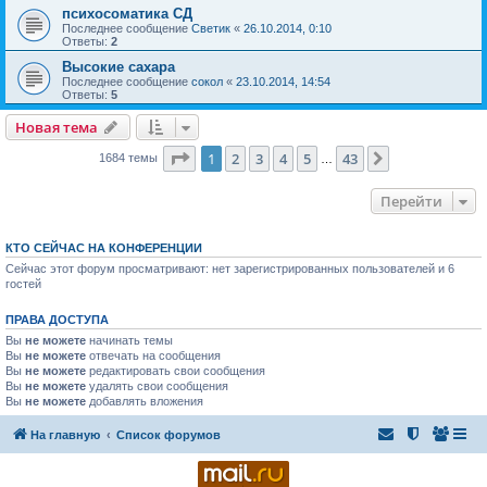
психосоматика СД
Последнее сообщение
Светик
«
26.10.2014, 0:10
Ответы:
2
Высокие сахара
Последнее сообщение
сокол
«
23.10.2014, 14:54
Ответы:
5
Новая тема
Страница
1
из
43
1
2
3
4
5
43
След.
1684 темы
…
Перейти
КТО СЕЙЧАС НА КОНФЕРЕНЦИИ
Сейчас этот форум просматривают: нет зарегистрированных пользователей и 6
гостей
ПРАВА ДОСТУПА
Вы
не можете
начинать темы
Вы
не можете
отвечать на сообщения
Вы
не можете
редактировать свои сообщения
Вы
не можете
удалять свои сообщения
Вы
не можете
добавлять вложения
На главную
Список форумов