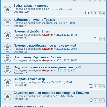
Зубы, дёсны и прочее
Последнее сообщение
сокол
«
01.12.2021, 11:56
Ответы:
129
1
2
3
4
действие инсулина Туджео
Последнее сообщение
2008inna
«
02.06.2020, 19:02
Ответы:
7
Помогите! Диабет 2 тип
Последнее сообщение
Grayman
«
23.02.2020, 16:38
Ответы:
40
1
2
Помогите разобраться со шприц-ручкой
Последнее сообщение
Grayman
«
22.02.2020, 20:57
Ответы:
17
Новорапид: Сделано в России
Последнее сообщение
Grayman
«
30.01.2020, 19:58
Ощутили ли вы на себе введение санкций?
Последнее сообщение
Grayman
«
12.11.2018, 9:01
Ответы:
18
Выбрать глюкометр
Последнее сообщение
Мася
«
27.05.2018, 22:41
Ответы:
86
1
2
3
Самостоятельная попытка перехода на Инсулин
Последнее сообщение
Johnik
«
27.12.2017, 15:37
Ответы:
119
1
2
3
метформин при сд1