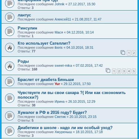
Последнее сообщение
Johnik
«
27.12.2017, 15:30
Ответы:
3
лантус
Последнее сообщение
Алексей11
«
21.08.2017, 11:47
Ринсулин
Последнее сообщение
Мася
«
04.12.2016, 10:14
Ответы:
1
Кто использует Сателлит?
Последнее сообщение
iboris
«
04.10.2016, 18:31
Ответы:
77
1
2
Роды
Последнее сообщение
sweet-mika
«
07.02.2016, 17:42
Ответы:
168
1
2
3
4
5
Браслет от диабета Бяньши
Последнее сообщение
Yur
«
29.12.2015, 17:50
Чувствуете ли вы свои сахара ?( Или как сэкономить
полоски?)
Последнее сообщение
Ирина
«
26.10.2015, 12:29
Ответы:
38
Хумалог в РФ в 2016 году? Будет?
Последнее сообщение
Светик
«
20.10.2015, 23:15
Ответы:
5
Диабетики в школе - надо ли им особый уход?
Последнее сообщение
Хмуреныш
«
18.10.2015, 17:18
Ответы:
3