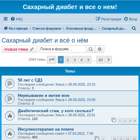
Сахарный диабет и все о нем!
FAQ
Регистрация
Вход
П
На главную
Список форумов
Основные форумы
Сахарный диабет и всё о нём
о
Сахарный диабет и всё о нём
и
Поиск
Расширенный пои
Новая тема
с
к
Страница
1
из
43
1
2
3
4
5
43
След.
1684 темы
…
Темы
50 лет с СД1
Последнее сообщение
Эльга
«
28.09.2025, 23:10
Ответы:
3
Неумывакин и житие мое
Последнее сообщение
Эльга
«
28.09.2025, 23:09
Ответы:
3
Диабетический стаж, у кого сколько?
Последнее сообщение
Эльга
«
28.09.2025, 23:01
Ответы:
120
1
2
3
4
Инсулинотерапия на помпе
Последнее сообщение
сокол
«
07.04.2022, 7:39
Ответы:
483
1
10
11
12
13
…