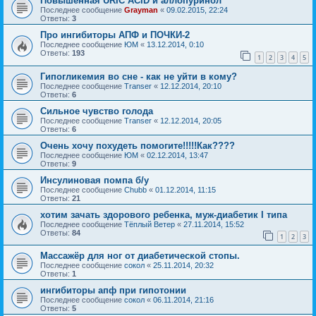
Повышенная URIC ACID и аллопуринол
Последнее сообщение
Grayman
«
09.02.2015, 22:24
Ответы:
3
Про ингибиторы АПФ и ПОЧКИ-2
Последнее сообщение
ЮМ
«
13.12.2014, 0:10
Ответы:
193
1
2
3
4
5
Гипогликемия во сне - как не уйти в кому?
Последнее сообщение
Transer
«
12.12.2014, 20:10
Ответы:
6
Сильное чувство голода
Последнее сообщение
Transer
«
12.12.2014, 20:05
Ответы:
6
Очень хочу похудеть помогите!!!!!Как????
Последнее сообщение
ЮМ
«
02.12.2014, 13:47
Ответы:
9
Инсулиновая помпа б/у
Последнее сообщение
Chubb
«
01.12.2014, 11:15
Ответы:
21
хотим зачать здорового ребенка, муж-диабетик I типа
Последнее сообщение
Тёплый Ветер
«
27.11.2014, 15:52
Ответы:
84
1
2
3
Массажёр для ног от диабетической стопы.
Последнее сообщение
сокол
«
25.11.2014, 20:32
Ответы:
1
ингибиторы апф при гипотонии
Последнее сообщение
сокол
«
06.11.2014, 21:16
Ответы:
5