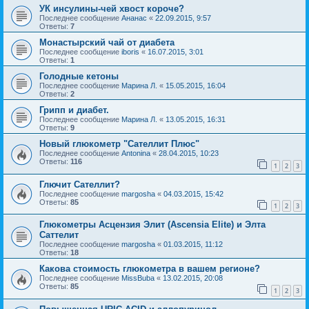
УК инсулины-чей хвост короче?
Последнее сообщение
Ананас
«
22.09.2015, 9:57
Ответы:
7
Монастырский чай от диабета
Последнее сообщение
iboris
«
16.07.2015, 3:01
Ответы:
1
Голодные кетоны
Последнее сообщение
Марина Л.
«
15.05.2015, 16:04
Ответы:
2
Грипп и диабет.
Последнее сообщение
Марина Л.
«
13.05.2015, 16:31
Ответы:
9
Новый глюкометр "Сателлит Плюс"
Последнее сообщение
Antonina
«
28.04.2015, 10:23
Ответы:
116
1
2
3
Глючит Сателлит?
Последнее сообщение
margosha
«
04.03.2015, 15:42
Ответы:
85
1
2
3
Глюкометры Асцензия Элит (Ascensia Elite) и Элта
Саттелит
Последнее сообщение
margosha
«
01.03.2015, 11:12
Ответы:
18
Какова стоимость глюкометра в вашем регионе?
Последнее сообщение
MissBuba
«
13.02.2015, 20:08
Ответы:
85
1
2
3