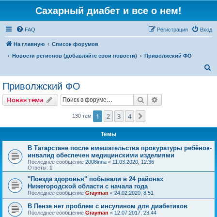
Сахарный диабет и все о нем!
FAQ
Регистрация
Вход
На главную
Список форумов
Новости регионов (добавляйте свои новости)
Приволжский ФО
П
о
Приволжский ФО
и
Поиск
Расширенный пои
Новая тема
с
к
1
2
3
4
След.
130 тем
Темы
В Татарстане после вмешательства прокуратуры ребёнок-
инвалид обеспечен медицинскими изделиями
Последнее сообщение
2008inna
«
11.03.2020, 12:36
Ответы:
1
"Поезда здоровья" побывали в 24 районах
Нижегородской области с начала года
Последнее сообщение
Grayman
«
24.02.2020, 8:51
В Пензе нет проблем с инсулином для диабетиков
Последнее сообщение
Grayman
«
12.07.2017, 23:44