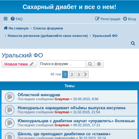
Сахарный диабет и все о нем!
FAQ
Регистрация
Вход
На главную
Список форумов
Новости регионов (добавляйте свои новости)
Уральский ФО
П
о
Уральский ФО
и
Поиск
Расширенный пои
Новая тема
с
к
1
2
3
След.
86 тем
Темы
Областной минздрав
Последнее сообщение
Grayman
«
20.05.2015, 8:56
Новоуральск наращивает объёмы выпуска инсулина
Последнее сообщение
Grayman
«
11.02.2015, 21:54
Южноуральцев с диабетом научат «управлять» болезнью
Последнее сообщение
Grayman
«
09.02.2015, 17:21
Школа, где преподают диабетики со «стажем»
Последнее сообщение
maksevrodim
«
30.10.2013, 20:14