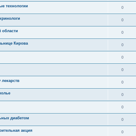
ые технологии
0
окринологи
0
 области
0
льнице Кирова
0
0
0
 лекарств
0
полье
0
0
ьных диабетом
0
рительная акция
0