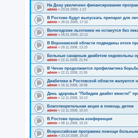
На Дону увеличено финансирование прогр
admin
»
23.02.2009, 1:13
В Ростове будут выпускать препарат для ле
admin
»
28.01.2009, 17:32
Вологодские льготники не останутся без лек
admin
»
26.01.2009, 22:12
В Воронежской области подведены итоги пр
admin
»
29.11.2008, 13:23
Больные сахарным диабетом недовольны о
admin
»
22.11.2008, 21:54
В Чечне продолжается профилактика борьб
admin
»
22.11.2008, 21:55
Диабетики в Ростовской области жалуются н
admin
»
16.11.2008, 16:06
День здоровья "Победим диабет вместе!" пр
admin
»
12.11.2008, 10:13
Благотворительная акция в помощь детям
admin
»
12.11.2008, 10:10
В Ростове прошла конференция
admin
»
08.11.2008, 15:15
Всероссийская программа помощи больным 
admin
»
23.10.2008, 19:20