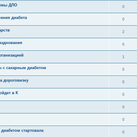
аммы ДЛО
0
чения диабета
0
арств
2
азднования
0
рганизацией
1
ы с сахарным диабетом
0
а дороговизну
0
ойдет в К
0
0
0
диабетом стартовала
0