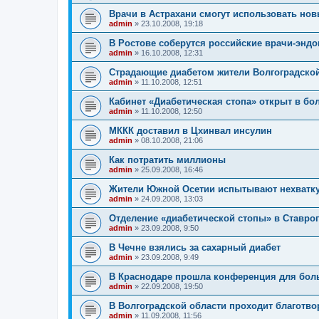
Врачи в Астрахани смогут использовать нов
admin
»
23.10.2008, 19:18
В Ростове соберутся российские врачи-энд
admin
»
16.10.2008, 12:31
Страдающие диабетом жители Волгоградской
admin
»
11.10.2008, 12:51
Кабинет «Диабетическая стопа» открыт в бо
admin
»
11.10.2008, 12:50
МККК доставил в Цхинвал инсулин
admin
»
08.10.2008, 21:06
Как потратить миллионы
admin
»
25.09.2008, 16:46
Жители Южной Осетии испытывают нехватку
admin
»
24.09.2008, 13:03
Отделение «диабетической стопы» в Ставро
admin
»
23.09.2008, 9:50
В Чечне взялись за сахарный диабет
admin
»
23.09.2008, 9:49
В Краснодаре прошла конференция для бол
admin
»
22.09.2008, 19:50
В Волгоградской области проходит благотво
admin
»
11.09.2008, 11:56