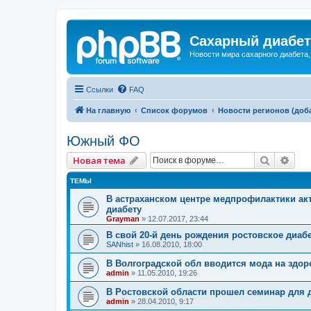
Сахарный диабет 
Новости мира сахарного диабета,
Ссылки
FAQ
На главную
Список форумов
Новости регионов (доб
Южный ФО
Поиск
Рас
Новая тема
ТЕМЫ
В астраханском центре медпрофилактики ак
диабету
Grayman
»
12.07.2017, 23:44
В свой 20-й день рождения ростовское диаб
SANhist
»
16.08.2010, 18:00
В Волгоградской обл вводится мода на здо
admin
»
11.05.2010, 19:26
В Ростовской области прошел семинар для 
admin
»
28.04.2010, 9:17