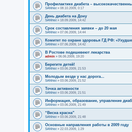
Профилактике диабета – высококачественны
SANhist
»
08.10.2009, 0:17
День диабета на Дону
SANhist
»
18.09.2009, 14:42
Срок составления заявки – до 20 мая
SANhist
»
07.06.2009, 14:44
Комитет по охране здоровья ГД РФ: «Ухудше
SANhist
»
07.06.2009, 14:42
В Ростове подешевеют лекарства
admin
»
06.06.2009, 19:20
Берегите детей!
SANhist
»
03.06.2009, 21:53
Молодым везде у нас дорога...
SANhist
»
03.06.2009, 21:52
Точка активности
SANhist
»
03.06.2009, 21:51
Информация, образование, управление диаб
SANhist
»
03.06.2009, 21:49
“Весна красна”
SANhist
»
03.06.2009, 21:48
Основные направления работы в 2009 году
SANhist
»
22.03.2009, 1:29