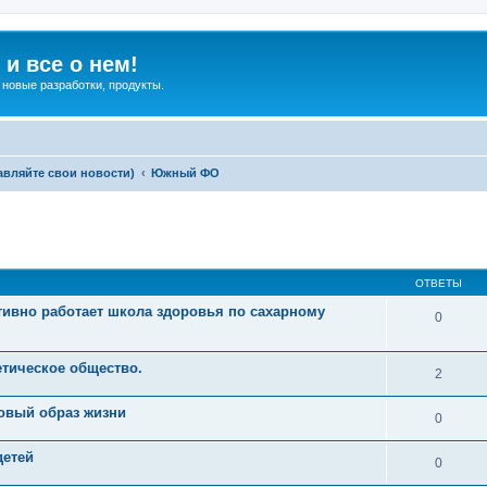
и все о нем!
 новые разработки, продукты.
авляйте свои новости)
Южный ФО
ширенный поиск
ОТВЕТЫ
тивно работает школа здоровья по сахарному
0
етическое общество.
2
ровый образ жизни
0
детей
0