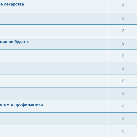
е лекарства
0
0
0
ния не будет!»
0
0
0
0
0
етом и профилактика
0
0
0