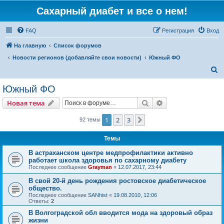
Сахарный диабет и все о нем!
FAQ
Регистрация
Вход
На главную
Список форумов
Новости регионов (добавляйте свои новости)
Южный ФО
П
о
Южный ФО
и
Поиск
Расширенный пои
Новая тема
с
к
1
2
3
След.
92 темы
Темы
В астраханском центре медпрофилактики активно
работает школа здоровья по сахарному диабету
Последнее сообщение
Grayman
«
12.07.2017, 23:44
В свой 20-й день рождения ростовское диабетическое
общество.
Последнее сообщение
SANhist
«
19.08.2010, 12:06
Ответы:
2
В Волгоградской обл вводится мода на здоровый образ
жизни