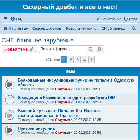
Сахарный диабет и все о нем!
FAQ
Регистрация
Вход
П
На главную
Список форумов
Новости регионов (добавляйте свои новости)
СНГ, ближнее зарубежье
о
СНГ, ближнее зарубежье
и
Поиск
Расширенный пои
Новая тема
с
к
1
2
3
4
След.
141 тема
Темы
Бракованные инсулиновые ручки не попали в Одесскую
область
Последнее сообщение
Grayman
«
11.07.2017, 20:11
В медицине Казахстана внедрят разработки IBM
Последнее сообщение
Grayman
«
11.07.2017, 20:10
Бывший президент Польши Лех Валенса
госпитализирован в Гданьске
Последнее сообщение
Grayman
«
09.07.2017, 12:25
Призрак инсулина
Последнее сообщение
Grayman
«
10.02.2015, 20:54