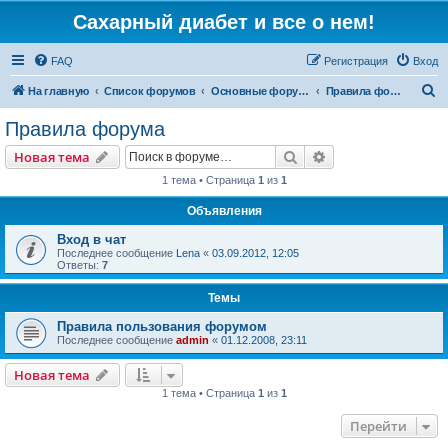
Сахарный диабет и все о нем!
FAQ
Регистрация
Вход
П
На главную
Список форумов
Основные форумы
Правила форума
о
Правила форума
и
Поиск
Расширенный пои
Новая тема
с
1 тема • Страница
1
из
1
к
Объявления
Вход в чат
Последнее сообщение
Lena
«
03.09.2012, 12:05
Ответы:
7
Темы
Правила пользования форумом
Последнее сообщение
admin
«
01.12.2008, 23:11
Новая тема
1 тема • Страница
1
из
1
Перейти