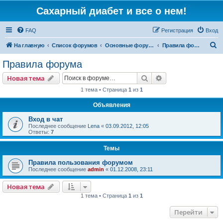
Сахарный диабет и все о нем!
FAQ
Регистрация
Вход
П
На главную
Список форумов
Основные форумы
Правила форума
о
Правила форума
и
Поиск
Расширенный пои
Новая тема
с
1 тема • Страница
1
из
1
к
Объявления
Вход в чат
Последнее сообщение
Lena
«
03.09.2012, 12:05
Ответы:
7
Темы
Правила пользования форумом
Последнее сообщение
admin
«
01.12.2008, 23:11
Новая тема
1 тема • Страница
1
из
1
Перейти