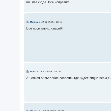
пишите сюда. Всё исправим.
щ
е
н
и
е
С
Ирина
»
22.12.2008, 13:10
о
о
Все нормально, спасиб!
б
щ
е
н
и
е
С
ирен
»
22.12.2008, 16:09
о
о
А нельзя обяьвления повесять где будет видно всем,я 
б
щ
е
н
и
е
С