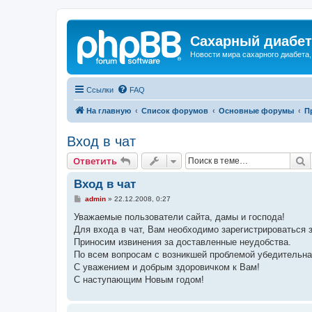
Сахарный диабет 
Новости мира сахарного диабета,
Ссылки
FAQ
На главную
Список форумов
Основные форумы
П
Вход в чат
П
Ответить
Вход в чат
С
admin
»
22.12.2008, 0:27
о
о
Уважаемые пользователи сайта, дамы и господа!
б
Для входа в чат, Вам необходимо зарегистрироваться 
щ
е
Приносим извинения за доставленные неудобства.
н
По всем вопросам с возникшей проблемой убедительна
и
е
С уважением и добрым здоровичком к Вам!
С наступающим Новым годом!