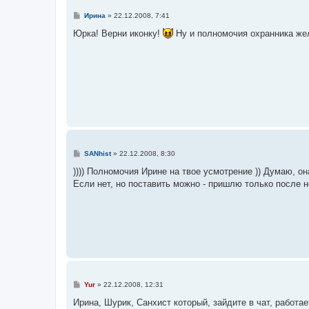
С
Ирина
»
22.12.2008, 7:41
о
о
Юрка! Верни иконку!
Ну и полномочия охранника же
б
щ
е
н
и
е
С
SANhist
»
22.12.2008, 8:30
о
о
)))) Полномочия Ирине на твое усмотрение )) Думаю, она
б
Если нет, но поставить можно - пришлю только после нов
щ
е
н
и
е
С
Yur
»
22.12.2008, 12:31
о
о
Ирина, Шурик, Санхист который, зайдите в чат, работае
б