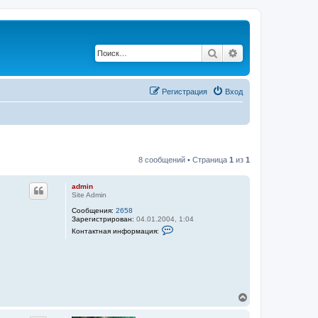
Поиск
Расширенный по
Регистрация
Вход
8 сообщений • Страница
1
из
1
admin
Site Admin
Сообщения:
2658
Зарегистрирован:
04.01.2004, 1:04
К
Контактная информация:
о
н
т
а
к
т
н
а
В
я
е
и
р