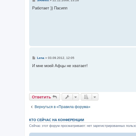
SANhist
»
22.12.2008, 23:28
о
о
Работает )) Пасипп
б
щ
е
н
и
е
С
Lena
»
03.09.2012, 12:05
о
о
И мне моей Афцы не хватает!
б
щ
е
н
и
е
Ответить
Вернуться в «Правила форума»
КТО СЕЙЧАС НА КОНФЕРЕНЦИИ
Сейчас этот форум просматривают: нет зарегистрированных пользо