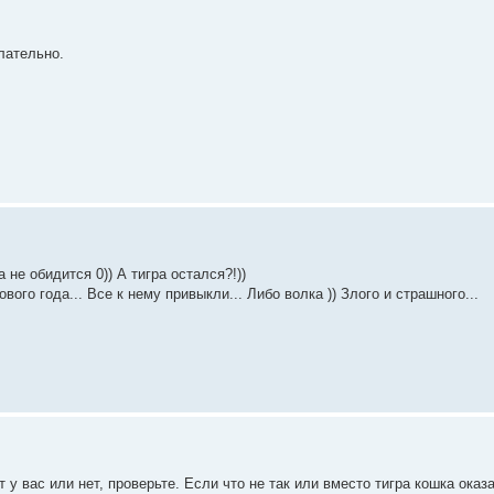
лательно.
 не обидится 0)) А тигра остался?!))
ого года... Все к нему привыкли... Либо волка )) Злого и страшного...
т у вас или нет, проверьте. Если что не так или вместо тигра кошка оказ