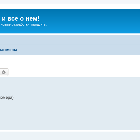
и все о нем!
 новые разработки, продукты.
накомства
оиск
Расширенный поиск
номера)