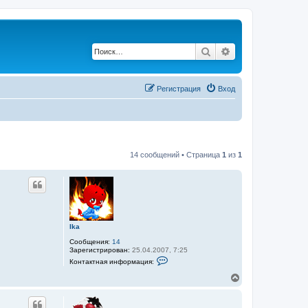
Поиск
Расширенный по
Регистрация
Вход
14 сообщений • Страница
1
из
1
Ika
Сообщения:
14
Зарегистрирован:
25.04.2007, 7:25
К
Контактная информация:
о
н
В
т
е
а
р
к
н
т