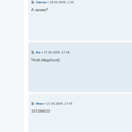
С
Светик
»
26.04.2009, 1:39
о
о
А зачем?
б
щ
е
н
и
е
С
Ika
»
27.04.2009, 17:19
о
о
Чтоб общаться)
б
щ
е
н
и
е
С
Илан
»
27.04.2009, 17:55
о
о
337289523
б
щ
е
н
и
е