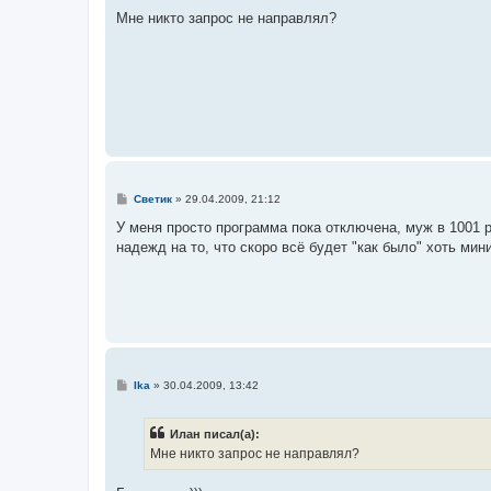
о
о
Мне никто запрос не направлял?
б
щ
е
н
и
е
С
Светик
»
29.04.2009, 21:12
о
о
У меня просто программа пока отключена, муж в 1001 р
б
надежд на то, что скоро всё будет "как было" хоть мин
щ
е
н
и
е
С
Ika
»
30.04.2009, 13:42
о
о
б
Илан писал(а):
щ
е
Мне никто запрос не направлял?
н
и
е