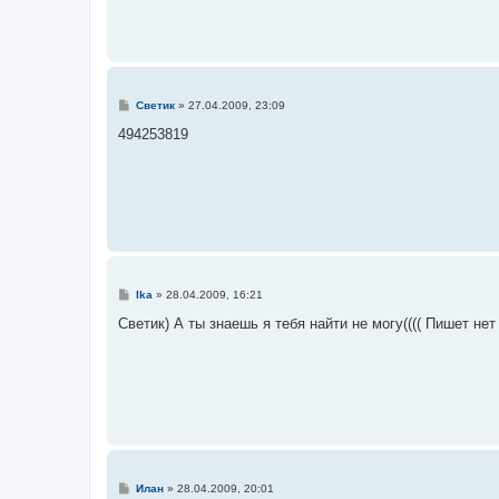
С
Светик
»
27.04.2009, 23:09
о
о
494253819
б
щ
е
н
и
е
С
Ika
»
28.04.2009, 16:21
о
о
Светик) А ты знаешь я тебя найти не могу(((( Пишет нет
б
щ
е
н
и
е
С
Илан
»
28.04.2009, 20:01