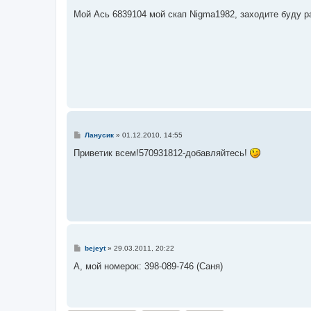
о
о
Мой Ась 6839104 мой скап Nigma1982, заходите буду р
б
щ
е
н
и
е
С
Ланусик
»
01.12.2010, 14:55
о
о
Приветик всем!570931812-добавляйтесь!
б
щ
е
н
и
е
С
bejeyt
»
29.03.2011, 20:22
о
о
А, мой номерок: 398-089-746 (Саня)
б
щ
е
н
и