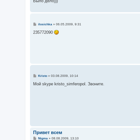
Было дело)))
С
ilosichka
»
06.05.2009, 9:31
о
о
235772090
б
щ
е
н
и
е
С
Kristo
»
03.08.2009, 10:14
о
о
Мой skype kristo_simferopol. Звоните.
б
щ
е
н
и
е
Привет всем
С
Nigma
»
08.08.2009, 13:10