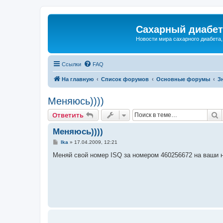
Сахарный диабет 
Новости мира сахарного диабета,
Ссылки
FAQ
На главную
Список форумов
Основные форумы
З
Меняюсь))))
П
Ответить
Меняюсь))))
С
Ika
»
17.04.2009, 12:21
о
о
Меняй свой номер ISQ за номером 460256672 на ваши 
б
щ
е
н
и
е